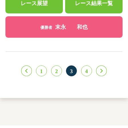
レース展望
レース結果一覧
末永 和也
優勝者
1
2
3
4