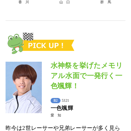
香 川
山 口
群 馬
水神祭を挙げたメモリ
アル水面で一発行く一
色颯輝！
B2
5321
一色颯輝
愛 知
昨今は2世レーサーや兄弟レーサーが多く見ら