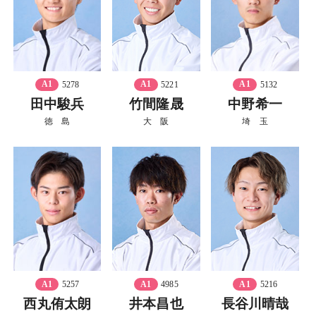
A1
5278
A1
5221
A1
5132
田中駿兵
竹間隆晟
中野希一
徳 島
大 阪
埼 玉
A1
5257
A1
4985
A1
5216
西丸侑太朗
井本昌也
長谷川晴哉