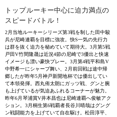
トップルーキー中心に迫力満点の
スピードバトル！
2月当地ルーキーシリーズ第3戦を制した田中駿
兵が尼崎連覇を目標に強攻。快S一気の先行力
は群を抜く迫力を秘めていて期待大。3月第5戦
戸田V竹間隆晟は近況4節の尼崎で3優出と快速
イメージも漂い豪快プレー。3月第4戦平和島V
中野希一にシャープ舞い、2月前回戦は途中帰
郷したが昨年5月神戸新開地杯では優出してい
て本領発揮。西丸侑太朗にガッツ戦、グンと腕
も上げているが気迫あふれるコーナーが魅力。
昨年6月琴浦賞V井本昌也は尼崎連覇へ俊敏アク
ション。3月桐生第6戦覇者長谷川晴哉はグング
ン戦闘能力を上げていて自在駆け。松田淳平、