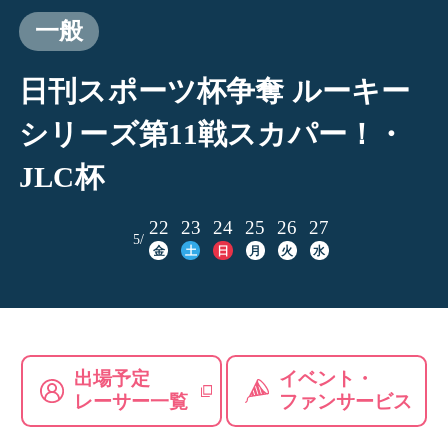
一般
日刊スポーツ杯争奪 ルーキー
シリーズ第11戦スカパー！・
JLC杯
22
23
24
25
26
27
5/
金
土
日
月
火
水
出場予定
イベント・
レーサー一覧
ファンサービス