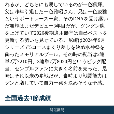
れるが、どちらにも属しているのが一色颯輝。
父は昨年引退した一色雅昭さん、兄は一色凌雅
というボートレース一家。そのDNAを受け継い
だ颯輝はまだデビュー3年目だが、グングン腕
を上げていて2026後期適用勝率は自己ベストを
更新する勢いを見せている。尼崎は2024年9月
シリーズで5コースまくり差しを決め水神祭を
飾ったメモリアルプール。その時の配当は2連
単2万7210円、3連単7万8020円というビッグ配
当、センプルファンに大きく名前を売った。尼
崎はそれ以来の参戦だが、当時より戦闘能力は
グンと増していて自力一発を決めそうな予感。
全国過去3節成績
開催期間