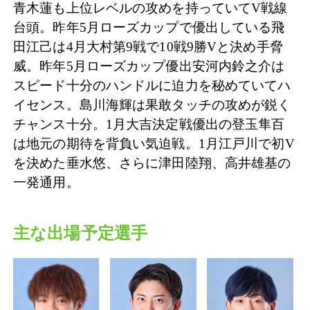
青木蓮も上位レベルの攻めを持っていてV戦線
台頭。昨年5月ローズカップで優出している飛
田江己は4月大村第9戦で10戦9勝Vと決め手脅
威。昨年5月ローズカップ優出安河内鈴之介は
スピード十分のハンドルに迫力を秘めていてハ
イセンス。島川海輝は果敢タッチの攻めが鋭く
チャンス十分。1月大吉決定戦優出の登玉隼百
は地元の期待を背負い気迫戦。1月江戸川で初V
を決めた垂水悠、さらに津田陸翔、高井雄基の
一発通用。
主な出場予定選手