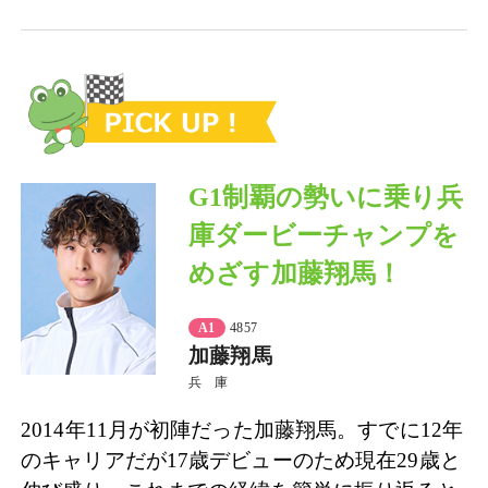
G1制覇の勢いに乗り兵
庫ダービーチャンプを
めざす加藤翔馬！
A1
4857
加藤翔馬
兵 庫
2014年11月が初陣だった加藤翔馬。すでに12年
のキャリアだが17歳デビューのため現在29歳と