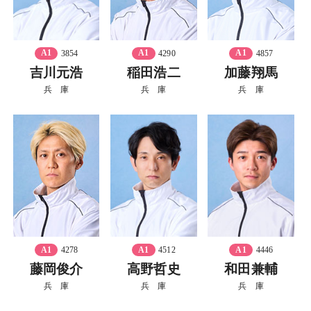
A1
3854
A1
4290
A1
4857
吉川元浩
稲田浩二
加藤翔馬
兵 庫
兵 庫
兵 庫
A1
4278
A1
4512
A1
4446
藤岡俊介
高野哲史
和田兼輔
兵 庫
兵 庫
兵 庫