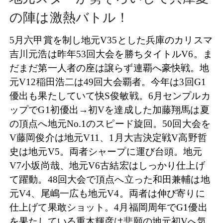
の陣は激熱バトル！
5月六甲賞を制し地元V35とした兵庫のカリスマ
吉川元浩は昨年53回大会を勝ちタイトルV6。ま
だまだ第一人者の座は譲らず連覇へ豪快戦。地
元V12稲田浩二は49回大会覇者。今年は3回G1
優出も果たしていて快S俊敏戦。6月センプルカ
ップでG1初優出→初Vを達成した加藤翔馬は夏
の頂点へ地元No.1のスピード旋回。50回大会を
V藤岡俊介は地元V11、1月大吉決定戦V高野哲
史は地元V5。両者シャープに運び台頭。地元
V7小坂尚哉、地元V6古結宏はしっかり仕上げ
て躍動。48回大会で頂点へ立った和田兼輔は地
元V4、尾嶋一広も地元V4。両者は伸び寄りに
仕上げて果敢ショット。4月福岡周年でG1優出
を果たしている重木輝彦は悲願の地元初Vへ気