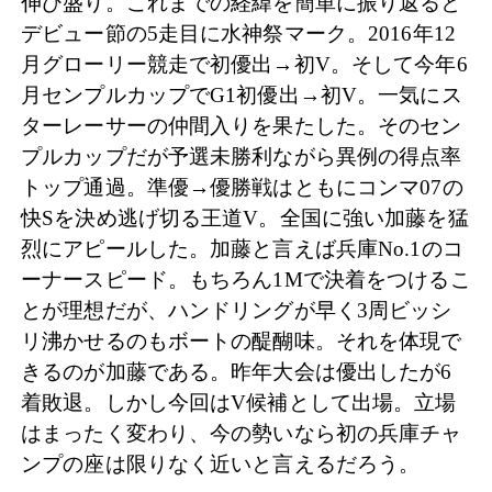
伸び盛り。これまでの経緯を簡単に振り返ると
デビュー節の5走目に水神祭マーク。2016年12
月グローリー競走で初優出→初V。そして今年6
月センプルカップでG1初優出→初V。一気にス
ターレーサーの仲間入りを果たした。そのセン
プルカップだが予選未勝利ながら異例の得点率
トップ通過。準優→優勝戦はともにコンマ07の
快Sを決め逃げ切る王道V。全国に強い加藤を猛
烈にアピールした。加藤と言えば兵庫No.1のコ
ーナースピード。もちろん1Mで決着をつけるこ
とが理想だが、ハンドリングが早く3周ビッシ
リ沸かせるのもボートの醍醐味。それを体現で
きるのが加藤である。昨年大会は優出したが6
着敗退。しかし今回はV候補として出場。立場
はまったく変わり、今の勢いなら初の兵庫チャ
ンプの座は限りなく近いと言えるだろう。