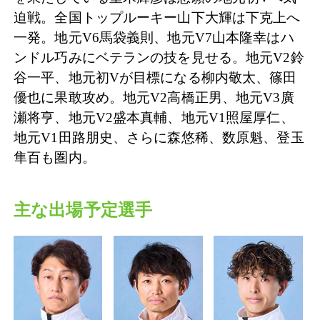
迫戦。全国トップルーキー山下大輝は下克上へ
一発。地元V6馬袋義則、地元V7山本隆幸はハ
ンドル巧みにベテランの技を見せる。地元V2鈴
谷一平、地元初Vが目標になる柳内敬太、篠田
優也に果敢攻め。地元V2高橋正男、地元V3廣
瀬将亨、地元V2盛本真輔、地元V1照屋厚仁、
地元V1田路朋史、さらに森悠稀、数原魁、登玉
隼百も圏内。
主な出場予定選手