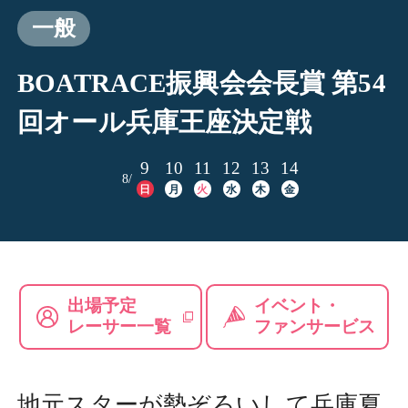
一般
BOATRACE振興会会長賞 第54
回オール兵庫王座決定戦
9
10
11
12
13
14
8/
日
月
火
水
木
金
出場予定
イベント・
レーサー一覧
ファンサービス
地元スターが勢ぞろいして兵庫夏