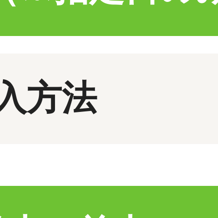
入方法
ト