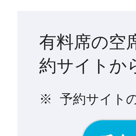
有料席の空
約サイトか
※
予約サイト