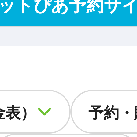
ットぴあ予約サ
金表）
予約・