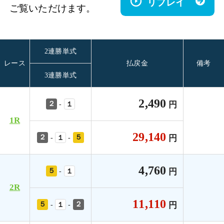
リプレイ
ご覧いただけます。
2連勝単式
レース
払戻金
備考
3連勝単式
2,490
２
円
-
１
1R
29,140
２
５
円
-
-
１
4,760
５
円
-
１
2R
11,110
５
２
円
-
-
１