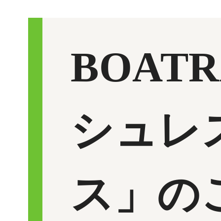
BOAT
シュレ
ス」の