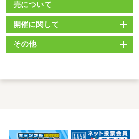
未満の舟券購入及び譲り受けはできま
売について
せん。
20歳未満のラグジュアリーシートへの
未成年者は入場できますか。
ご入場は固くお断りいたします。
開催に関して
前売券はどれくらい先まで購
大人の方が同伴であればご入場は可能
犬の入場は可能ですか。
入できますか。
です。
その他
駐車場無料サービスについて
※モーターボート競走法により、20歳
台風などでレースが中止にな
教えてください。
犬を含むペットの入場（正門入口から
翌月末分までご購入いただけます。レ
未満の舟券購入および譲り受けはでき
ることはありますか。
先）は、バッグ等にお入れいただいて
ースが月をまたぐ場合は、その最終日
ません。
選手応援用横断幕を掲出したい
いる場合でも不可とさせていただきま
駐車場無料サービスをご利用される方
までご購入いただけます。
荒天などの理由によりレースが中止に
ので、送付方法を教えてくだ
す。
は、ラグジュアリーシート座席券購入
なる場合がありますが、その際はボー
さい。
の際に駐車券をご提示ください。な
トレース尼崎ホームページにてお知ら
カジュアルシート・グループ
お、ラグジュアリーシート入場後のご
前売券は何枚まで買えます
せします。
シート・プライベートルーム
以下の「横断幕統一規格」「注意事
提示は無料サービスの対場外となりま
駐輪場はありますか。
か。
は利用者がそろわないと購入
項」を遵守し、下記送付先までお送り
すのでご注意ください。
（入場）できないのですか。
ください。
自転車用の駐輪場の場所は以下のとお
1名様、1開催日につき、最大4枚までご
横断幕統一規格
りです。