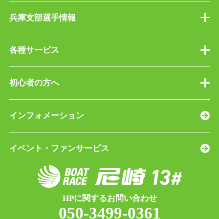
令和2年10月よりメインスタンドの一般
送付先
無料Wi-Fiはありますか。
席エリアでもWi-Fiの利用が可能になり
兵庫支部選手情報
〒660-0082 尼崎市水明町199-1 ボート
ました。3階指定席エリア（ラグジュア
レース尼崎
コンビニエンスストアではど
3階指定席エリア（ラグジュアリーシー
リーシートを含む）でも引き続きご利
各種サービス
うやって買えますか。
トを含む）でも引き続きご利用いただ
用いただけます。
けます。
ボートレース尼崎のレースに
セブン・イレブンの専用端末「マルチ
初心者の方へ
出場中の選手にファンレター
コピー機」にて、「エンタメチケッ
場内に身障者用トイレおよび
やプレゼントを渡すことは可
ト チケットぴあ」（Pコード：597-89
エレベーターはありますか。
インフォメーション
能ですか。
0）からご購入ください。なお、座席指
定はできません。
いずれも設置しております。
イベント・ファンサービス
レース場内の安全確保のため、出場選
ただし、3階指定席エリアには身障者用
手の入待ち・出待ちやプレゼントなど
トイレがございませんので、警備員が
のお渡しは、現在ご遠慮いただいてお
前売券の座席は指定できます
ラグジュアリーエリアの身障者用トイ
ります。
か。
HPに関するお問い合わせ
レをご案内いたします。お近くの警備
050-3499-0361
員にお声掛けください。