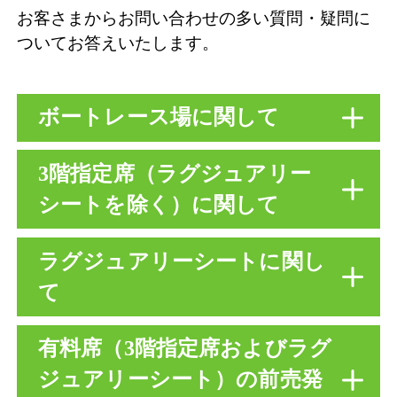
お客さまからお問い合わせの多い質問・疑問に
ついてお答えいたします。
ボートレース場に関して
3階指定席（ラグジュアリー
未成年は入場できますか。入場
シートを除く）に関して
料金も教えてください。
ラグジュアリーシートに関し
原則、19歳以下の方は、保護者等20歳
当日の購入方法を教えてくだ
て
以上の方の同伴が必要です。
さい。
19歳以下の入場料は無料、20歳以上は1
有料席（3階指定席およびラグ
00円です。
直接3階指定席受付にお越しください。
未成年者は入場できますか。
※モーターボート競走法により、20歳
ジュアリーシート）の前売発