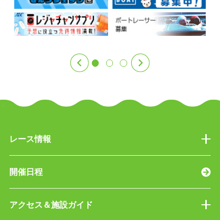
購入いただけます。5枚以上の購入を希
いずれも時差入場は不可とさせていた
縦2.0メートル以内×横10.0メートル以内
無料Wi-Fiはありますか。
・ファン通路下駐輪場（約60台）
望されるお客様は、2名様以上でご購入
だいており、購入される方と同時入場
注意事項
・西門前駐輪場（約320台）
ください。
でのご利用となります。
・開催初日の3日前必着
・正門前駐輪場（約220台）※令和4年2
ラグジュアリーシートでも引き続きご
・送付前に著しい破損や汚れのないこ
月19日から運用スタート
利用いただけます。
とを確認するなど、事前メンテナンス
を施す
前売券はどこで購入できます
充電用のコンセントは設置し
また、バイク用の駐輪場の場所は以下
・取り扱い上の間違いを防ぐため、横
か。
ていますか。
のとおりです。
断幕の裏面右上に氏名を記入（貼付）
・西門駐車場出入口付近（約50台）
する
以下の3つの方法で購入できます。な
・ボートレース尼崎北側に隣接する第1
プレミアムシート・カジュアルシー
・必要事項を記載した自宅返送用の宅
お、電話では購入できません。
0駐車場（約70台）
ト・車イスブースは卓上にコンセント
レース情報
配便伝票（着払い用）を同封する
①ボートレース尼崎3階指定席受付（開
およびUSBを設置しています。
・頑丈なダンボールやプラスチックケ
催日のみ）
プライベートルーム・グループシート
ースまたはバッグに入れて送付する
開催日程
②チケットぴあインターネット予約サ
は座席付近のコンセントおよびUSBを
場内にWi-Fiスポットはありま
※レース場設備や状況により統一規格
イト
ご利用ください。
すか。
内であっても掲出できない場合があり
③コンビニエンスストア（セブン・イ
アクセス＆施設ガイド
ますので、ご了承ください。
レブン）