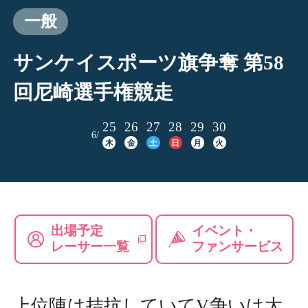
一般
サンケイスポーツ旗争奪 第58
回尼崎選手権競走
25
26
27
28
29
30
6/
木
金
土
日
月
火
出場予定
イベント・
レーサー一覧
ファンサービス
上位陣は拮抗していてV争いは大