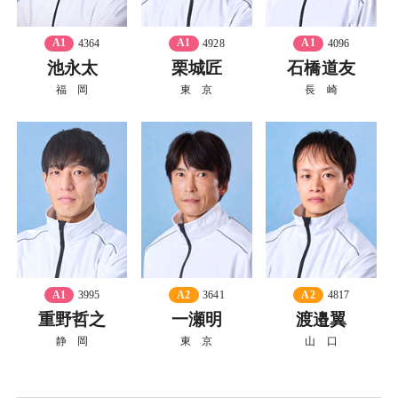
A1
4364
A1
4928
A1
4096
池永太
栗城匠
石橋道友
福 岡
東 京
長 崎
A1
3995
A2
3641
A2
4817
重野哲之
一瀬明
渡邉翼
静 岡
東 京
山 口