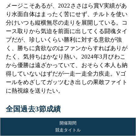
メージこそあるが、2022ささはら賞V実績があ
り水面自体はまったく苦にせず、チルトを使い
分けいつも縦横無尽の走りを展開している。コ
ース取りから気迫を前面に出してくる闘魂タイ
プだが、珍しいくらい勝利に対する意欲が強
く、勝ちに貪欲なのはファンからすればありが
たく、気持ちはかなり熱い。2024年3月びわこ
から優勝は遠ざかっていて、おそらく本人も納
得していないはずだが一走一走全力疾走。Vゴ
ールをめざしてガッツむき出しの果敢ファイト
に熱視線を送りたい。
全国過去3節成績
開催期間
競走タイトル