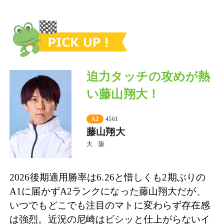
迫力タッチの攻めが熱
い藤山翔大！
A2
4561
藤山翔大
大 阪
2026後期適用勝率は6.26と惜しくも2期ぶりの
A1に届かずA2ランクになった藤山翔大だが、
いつでもどこでも注目のマトに変わらず存在感
は強烈。近況の尼崎はビシッと仕上がらないイ