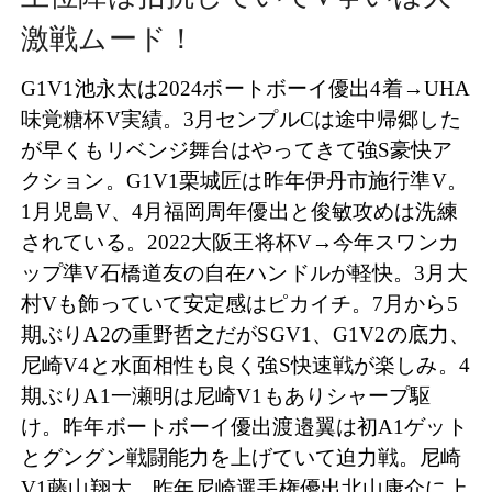
激戦ムード！
G1V1池永太は2024ボートボーイ優出4着→UHA
味覚糖杯V実績。3月センプルCは途中帰郷した
が早くもリベンジ舞台はやってきて強S豪快ア
クション。G1V1栗城匠は昨年伊丹市施行準V。
1月児島V、4月福岡周年優出と俊敏攻めは洗練
されている。2022大阪王将杯V→今年スワンカ
ップ準V石橋道友の自在ハンドルが軽快。3月大
村Vも飾っていて安定感はピカイチ。7月から5
期ぶりA2の重野哲之だがSGV1、G1V2の底力、
尼崎V4と水面相性も良く強S快速戦が楽しみ。4
期ぶりA1一瀬明は尼崎V1もありシャープ駆
け。昨年ボートボーイ優出渡邉翼は初A1ゲット
とグングン戦闘能力を上げていて迫力戦。尼崎
V1藤山翔大、昨年尼崎選手権優出北山康介に上