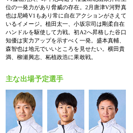
位の一発力があり脅威の存在。2月唐津V河野真
也は尼崎V1もあり常に自在アクションがさえて
いるイメージ。植田太一、小坂宗司は剛柔自在
ハンドルを駆使して力戦。初A2へ昇格した谷口
知優は実力アップを示すべく一発。盛本真輔、
森智也は地元でいいところを見せたい。横田貴
満、柳瀬興志、柘植政浩に果敢戦。
主な出場予定選手