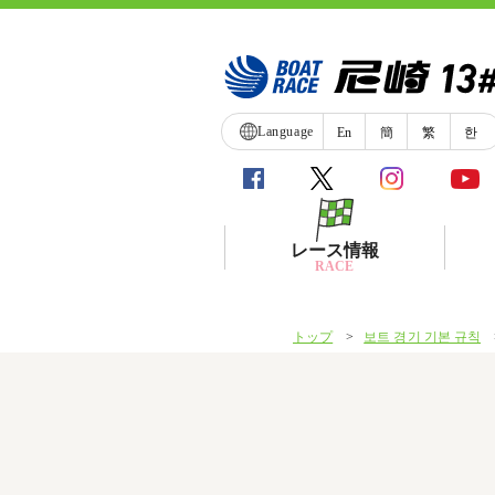
Language
En
簡
繁
한
レース情報
RACE
トップ
보트 경기 기본 규칙
シリーズインデックス
レース展望