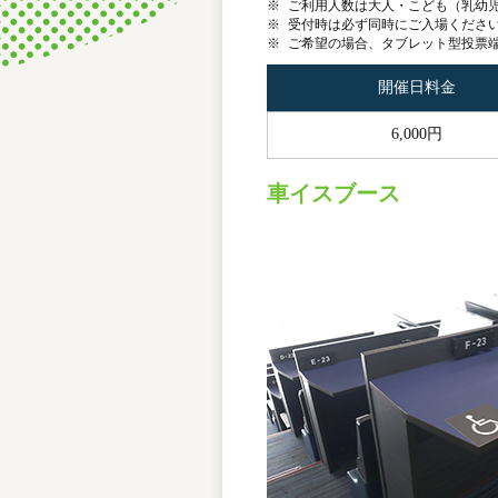
※
ご利用人数は大人・こども（乳幼
※
受付時は必ず同時にご入場くださ
※
ご希望の場合、タブレット型投票
開催日料金
6,000円
車イスブース