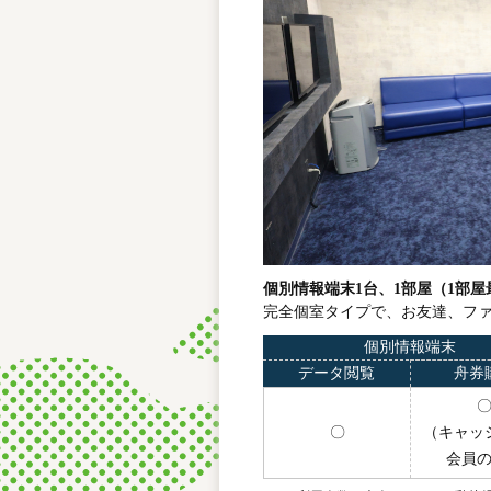
個別情報端末1台、1部屋（1部屋
完全個室タイプで、お友達、フ
個別情報端末
データ閲覧
舟券
〇
（キャッ
会員