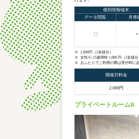
個別情報端末
データ閲覧
舟券
〇
×
※
2,000円（2名様分）
※
女性/U-25適用時 1,000 円（2名様
※
おふたりでご利用の際は受付時に
開催日料金
2,000円
プライベートルームB