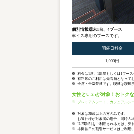
個別情報端末1台、4ブース
車イス専用のブースです。
開催日料金
1,000円
※
料金は1席、1部屋もしくは1ブー
※
有料席のご利用は先着順となって
※
全席・全室禁煙です。喫煙は喫煙
女性とU-25が対象！おトクな
※
プレミアムシート、カジュアルシ
※
対象は20歳以上の方のみです。
お連れ様が対象者の場合、同時入場
※
U-25割引をご利用される方は、
※
非開催日の割引サービスはご利用