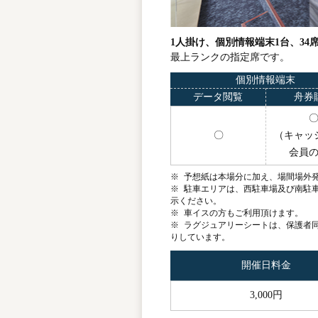
1人掛け、個別情報端末1台、34
最上ランクの指定席です。
個別情報端末
データ閲覧
舟券
〇
（キャッ
会員
※
予想紙は本場分に加え、場間場外発
※
駐車エリアは、西駐車場及び南駐
示ください。
※
車イスの方もご利用頂けます。
※
ラグジュアリーシートは、保護者同
りしています。
開催日料金
3,000円