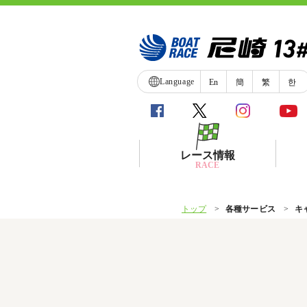
Language
En
簡
繁
한
レース情報
RACE
トップ
各種サービス
キ
シリーズインデックス
レース展望