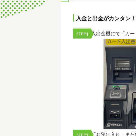
入金と出金がカンタン！
入出金機にて「カー
1
STEP
「お預け入れ」また
3
STEP