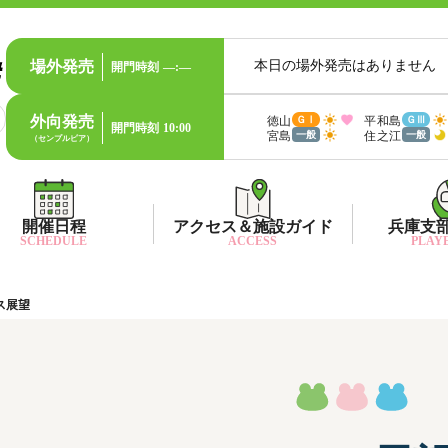
場外発売
本日の場外発売はありません
開門時刻
—:—
外向発売
徳山
平和島
ＧⅠ
ＧⅢ
開門時刻
10:00
宮島
住之江
一般
一般
（センプルピア）
開催日程
アクセス＆施設ガイド
兵庫支
SCHEDULE
ACCESS
PLAYE
ス展望
出目データ
所在地・アクセス方法
兵庫支
水
出走表・前日予想PDF
ファン送迎バス時刻表
兵庫支
賞
モーター抽選結果・