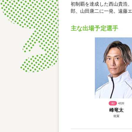
初制覇を達成した西山貴浩、
郎、山田康二に一発。遠藤エ
主な出場予定選手
A1
4320
峰竜太
佐賀