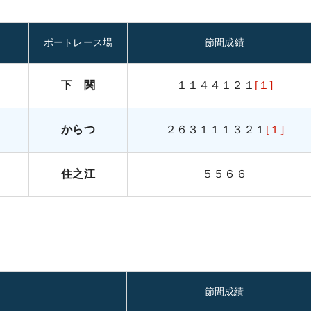
ボートレース場
節間成績
下 関
１１４４１２１
[１]
からつ
２６３１１１３２１
[１]
住之江
５５６６
節間成績