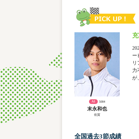
充
2
ー
リ
力
が
A1
5084
末永和也
佐賀
全国過去3節成績