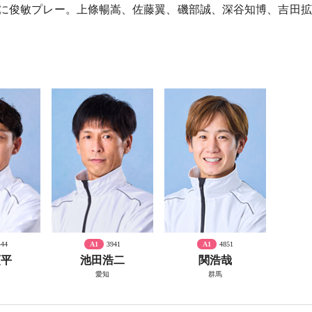
史に俊敏プレー。上條暢嵩、佐藤翼、磯部誠、深谷知博、吉田拡
444
A1
3941
A1
4851
順平
池田浩二
関浩哉
愛知
群馬