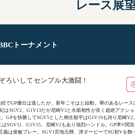
レース展
施設案内
兵庫支
選
前検タイムランキング
得点率ランキング
有料席について
進入コース別選手成績
回BBCトーナメント
ぞろいしてセンプル大激闘！
は2年連続でGP優出は逃したが、新年こそはと始動。華のあるレ
紀はSGV2、G1V13だが尼崎V3と水面相性が良く超絶アクション
走。GPを快勝してSGV5とした桐生順平はG1V19も誇り尼崎
はSGV11、G1V15。尼崎V2もあり強烈ハンドル。GP準V
瓜生正義は俊敏プレー。SGV1宮地元輝、津ダービーでSG初V