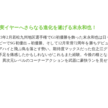
実イヤーへさらなる進化を遂げる末永和也！
023年2月若松九州地区選手権でG1初優勝を飾った末永和也は日々
ビーでSG初優出→初優勝。そして12月常滑72周年を勝ちデビュー
アハイと飛ぶ鳥を落とす勢い。期待度マックスだった住之江グ
不足を痛感したかもしれないがこれもまた経験。今後の糧となる
、異次元レベルのコーナーアクションを武器に豪快ランを見せ