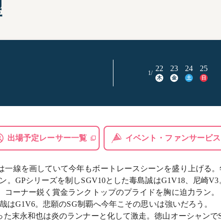
望
部選手プロフィール一覧
手検索
キャッシュレスカード
Moooviあまがさき
ボートレース尼崎公式SNS
22
23
24
25
1/
木
金
土
日
場内販売グッズ及び
マスコットキャラクター
紹介コーナー
出場予定レーサー一覧
イベント・ファンサービス
ースは一線を画していて今年もボートレースシーンを盛り上げる。
。GPシリーズを制しSGV10とした毒島誠はG1V18、尼崎V3
V2。コーナー鋭く賞金ランクトップのプライドを胸に迫力ラン。
関浩哉はG1V6。悲願のSG制覇へ今年こその思いは強いだろう。
を飾った末永和也は炎のランナーと化して激走。徳山オーシャンで