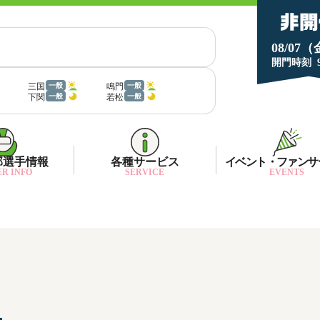
08/07
開門時刻
三国
鳴門
一般
一般
下関
若松
一般
一般
部選手情報
各種サービス
イベント・ファンサ
R INFO
SERVICE
EVENTS
部選手一覧
面特性・進入コース別情報
ネット投票キャンペーン
部選手優勝実績
金ランキング
月1プレゼント