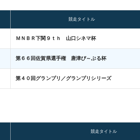
競走タイトル
ＭＮＢＲ下関９ｔｈ 山口シネマ杯
第６６回佐賀県選手権 唐津ぴ～ぷる杯
第４０回グランプリ／グランプリシリーズ
競走タイトル