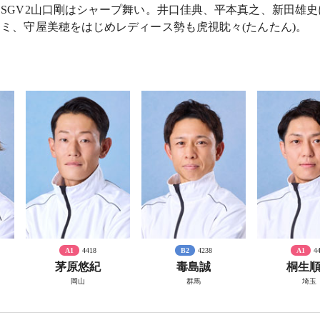
SGV2山口剛はシャープ舞い。井口佳典、平本真之、新田雄
ミ、守屋美穂をはじめレディース勢も虎視眈々(たんたん)。
A1
4418
B2
4238
A1
4
茅原悠紀
毒島誠
桐生
岡山
群馬
埼玉