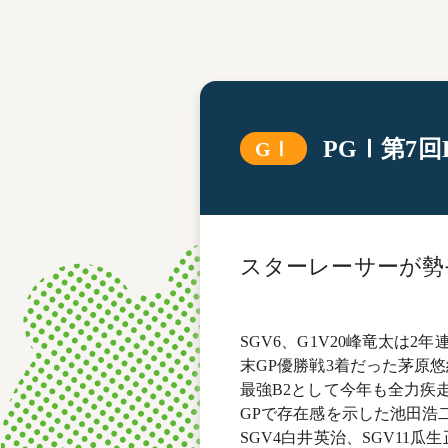
レース結果
モーターランキング
ボートデータ
PGⅠ第7
GⅠ
スターレーサーが勢
SGV6、G1V20峰竜太
末GP優勝戦3着だった茅原悠
最強B2として今年も全力疾
GPで存在感を示した池田浩二
SGV4白井英治、SGV11