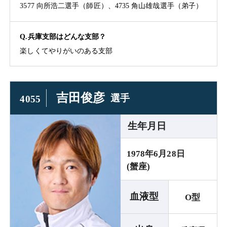
3577 向所浩二選手（師匠）、4735 角山雄哉選手（弟子）
Q.兵庫支部はどんな支部？
楽しくてやりがいのある支部
吉田俊彦
選手
4055
生年月日
1978年6月28日
(蟹座)
血液型
O型