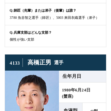
Q.師匠（先輩）または弟子（後輩）は誰？
3780 魚谷智之選手（師匠）、5003 来田衣織選手（弟子）
Q.兵庫支部はどんな支部？
個性が強い支部
高橋正男
選手
4133
生年月日
1980年6月24日
(蟹座)
血液型