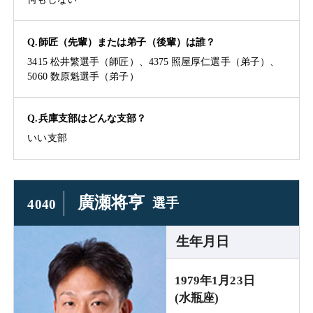
Q.師匠（先輩）または弟子（後輩）は誰？
3415 松井繁選手（師匠）、4375 照屋厚仁選手（弟子）、
5060 数原魁選手（弟子）
Q.兵庫支部はどんな支部？
いい支部
廣瀬将亨
選手
4040
生年月日
1979年1月23日
(水瓶座)