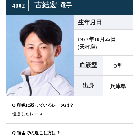
古結宏
選手
4002
生年月日
1977年10月22日
(天秤座)
血液型
O型
出身
兵庫県
Q.印象に残っているレースは？
優勝したレース
Q.宿舎での過ごし方は？