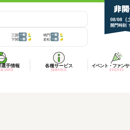
08/08
開門時刻
三国
鳴門
一般
一般
下関
若松
一般
一般
部選手情報
各種サービス
イベント・ファンサ
R INFO
SERVICE
EVENTS
部選手一覧
面特性・進入コース別情報
ネット投票キャンペーン
部選手優勝実績
金ランキング
月1プレゼント