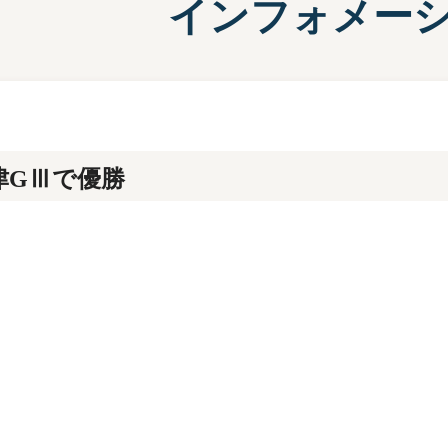
インフォメー
施設案内
兵庫支
選
前検タイムランキング
得点率ランキング
有料席について
進入コース別選手成績
津GⅢで優勝