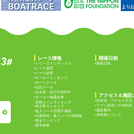
レース情報
開催日程
シリーズインデックス
開催日程
レース展望
レース結果
モーターランキング
ボートデータ
出目データ
出走表・前日予想PDF
アクセス＆施設
モーター抽選結果・
所在地・アクセス方法
前検タイムランキング
ファン送迎バス時刻表
得点率ランキング
施設案内
進入コース別選手成績
有料席について
水面特性・進入コース別情報
賞金ランキング
選手検索