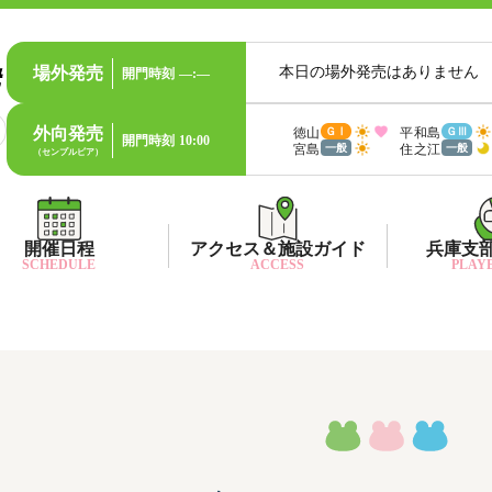
場外発売
本日の場外発売はありません
開門時刻
—:—
外向発売
徳山
平和島
ＧⅠ
ＧⅢ
開門時刻
10:00
宮島
住之江
一般
一般
（センプルピア）
開催日程
アクセス＆施設ガイド
兵庫支
SCHEDULE
ACCESS
PLAYE
出目データ
所在地・アクセス方法
兵庫支
水
出走表・前日予想PDF
ファン送迎バス時刻表
兵庫支
賞
モーター抽選結果・