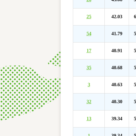
25
42.03
6
54
41.79
5
17
40.91
5
35
40.68
5
3
40.63
5
32
40.30
5
13
39.34
5
1
39.34
5