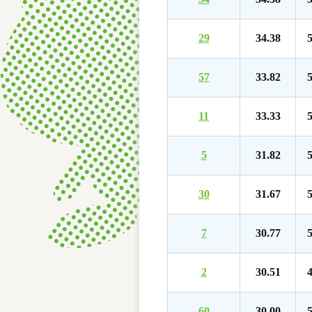
29
34.38
5
57
33.82
5
11
33.33
5
5
31.82
5
30
31.67
5
7
30.77
5
2
30.51
4
60
30.00
5