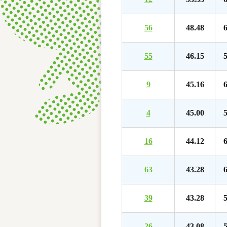
56
48.48
6
55
46.15
5
9
45.16
6
4
45.00
5
16
44.12
6
63
43.28
6
39
43.28
5
26
43.08
5