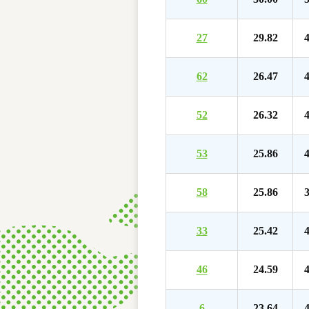
27
29.82
4
62
26.47
4
52
26.32
4
53
25.86
4
58
25.86
3
33
25.42
4
46
24.59
4
6
23.64
4